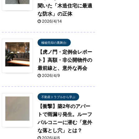
聞いた「木造住宅に最適
な防水」の正体
2026/4/14
極秘売却の裏舞台:
【虎ノ門・定例会レポー
ト】高額・非公開物件の
最前線と、意外な再会
2026/4/9
不動産トラブルから学ぶ
【衝撃】築2年のアパー
トで雨漏り発生。ルーフ
バルコニーに潜む「意外
な落とし穴」とは？
2026/4/6