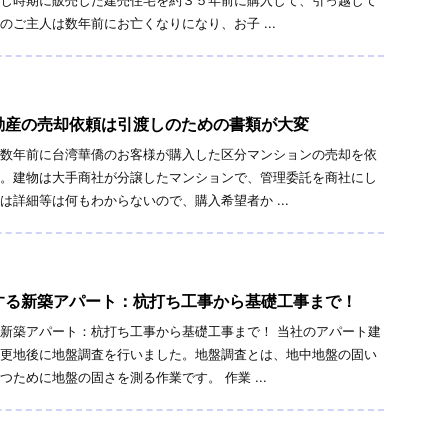
じ時期に販売した建売住宅を約３５年前に購入して、引っ越して
のご主人は数年前にお亡くなりになり、お子 ...
動産の売却依頼は引渡しのための書類が大変
数年前に台湾華僑のお客様が購入した区分マンションの売却を依
。建物は大手商社が分譲したマンションで、管理委託を商社にし
は詳細等は何もわからないので、購入希望者か ...
する新築アパート：杭打ち工事から基礎工事まで！
新築アパート：杭打ち工事から基礎工事まで！ 当社のアパート建
更地後に地盤調査を行いました。地盤調査とは、地中地盤の固い
つために地盤の固さを測る作業です。 作業 ...