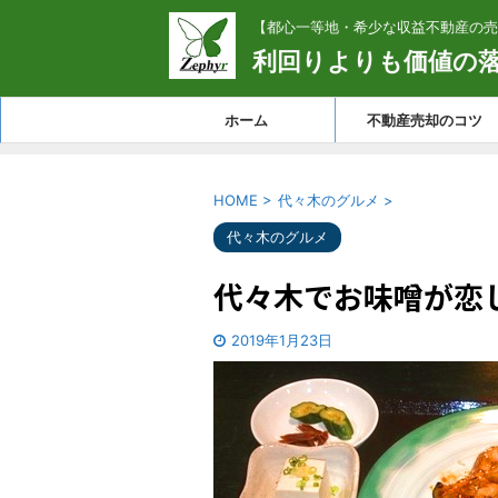
【都心一等地・希少な収益不動産の売
利回りよりも価値の
ホーム
不動産売却のコツ
HOME
>
代々木のグルメ
>
代々木のグルメ
代々木でお味噌が恋し
2019年1月23日