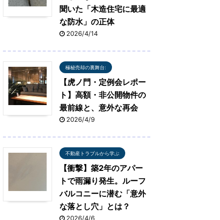
聞いた「木造住宅に最適
な防水」の正体
2026/4/14
極秘売却の裏舞台:
【虎ノ門・定例会レポー
ト】高額・非公開物件の
最前線と、意外な再会
2026/4/9
不動産トラブルから学ぶ
【衝撃】築2年のアパー
トで雨漏り発生。ルーフ
バルコニーに潜む「意外
な落とし穴」とは？
2026/4/6