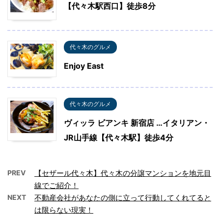
【代々木駅西口】徒歩8分
代々木のグルメ
Enjoy East
代々木のグルメ
ヴィッラ ビアンキ 新宿店 …イタリアン・
JR山手線【代々木駅】徒歩4分
PREV
【セザール代々木】代々木の分譲マンションを地元目
線でご紹介！
NEXT
不動産会社があなたの側に立って行動してくれてると
は限らない現実！